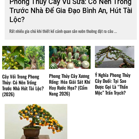
Phong Thủy Cây Vú Sữa: Có Nên Trồng
Trước Nhà Để Gia Đạo Bình An, Hút Tài
Lộc?
Rất nhiều gia chủ khi thiết kế cảnh quan sân vườn thường đặt ra câu ...
Ý Nghĩa Phong Thủy
Phong Thủy Cây Xương
Cây Vối Trong Phong
Cây Duối: Tại Sao
Rồng: Hóa Giải Sát Khí
Thủy: Có Nên Trồng
Được Gọi Là “Thần
Hay Rước Họa? (Cẩm
Trước Nhà Hút Tài Lộc?
Mộc” Trấn Trạch?
Nang 2026)
(2026)