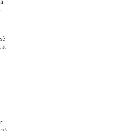
và
–
n
 sẻ
 ít
ực
 và