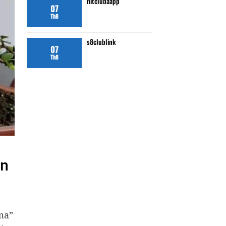
hitclubaapp
07
Th8
s8clublink
07
Th8
ần
 ma”