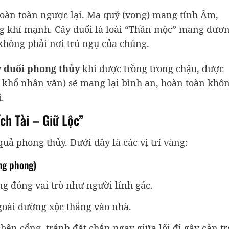
oàn toàn ngược lại. Ma quỷ (vong) mang tính Âm,
g khí mạnh. Cây duối là loài “Thần mộc” mang dươ
không phải nơi trú ngụ của chúng.
 duối phong thủy
khi được trồng trong chậu, được
n khổ nhân văn) sẽ mang lại bình an, hoàn toàn khô
.
ích Tài – Giữ Lộc”
quả phong thủy. Dưới đây là các vị trí vàng:
ng phong)
ổng đóng vai trò như người lính gác.
oài đường xộc thẳng vào nhà.
bên cổng, tránh đặt chắn ngay giữa lối đi gây cản tr