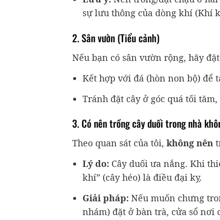
sự lưu thông của dòng khí (Khí 
2. Sân vườn (Tiểu cảnh)
Nếu bạn có sân vườn rộng, hãy đặt 
Kết hợp với đá (hòn non bộ) để t
Tránh đặt cây ở góc quá tối tăm
3. Có nên trồng cây duối trong nhà kh
Theo quan sát của tôi,
không nên
t
Lý do:
Cây duối ưa nắng. Khi thiế
khí” (cây héo) là điều đại kỵ.
Giải pháp:
Nếu muốn chưng trong
nhám) đặt ở bàn trà, cửa sổ nơi