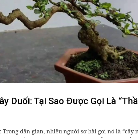
y Duối: Tại Sao Được Gọi Là “Th
i: Trong dân gian, nhiều người sợ hãi gọi nó là “cây