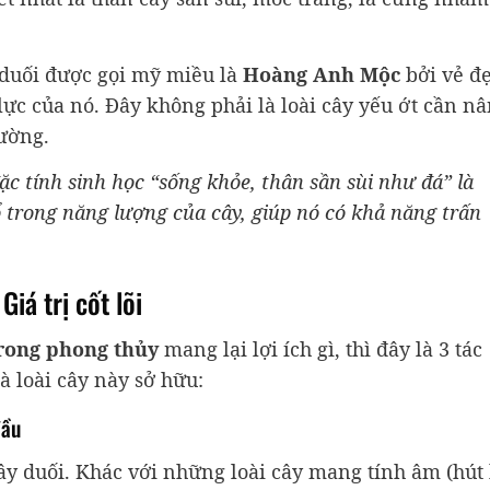
y duối được gọi mỹ miều là
Hoàng Anh Mộc
bởi vẻ đ
ực của nó. Đây không phải là loài cây yếu ớt cần n
rường.
c tính sinh học “sống khỏe, thân sần sùi như đá” là
ổ trong năng lượng của cây, giúp nó có khả năng trấn
iá trị cốt lõi
trong phong thủy
mang lại lợi ích gì, thì đây là 3 tác
loài cây này sở hữu:
đầu
y duối. Khác với những loài cây mang tính âm (hút 