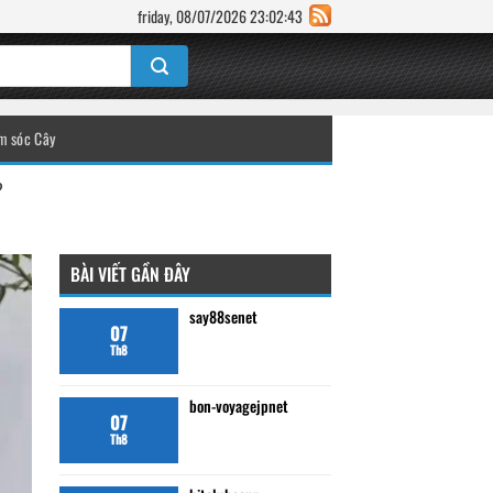
friday, 08/07/2026 23:02:43
m sóc Cây
?
BÀI VIẾT GẦN ĐÂY
say88senet
07
Th8
bon-voyagejpnet
07
Th8