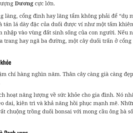
 lượng
Dương
cực lớn.
g làng, cổng đình hay lăng tẩm không phải để “dụ 
và tán lá dày đặc của duối được ví như một tấm khiê
m nhập vào vùng đất sinh sống của con người. Nếu n
a trang hay ngã ba đường, một cây duối trấn ở cổng 
 khỏe
hậm chí hàng nghìn năm. Thân cây càng già càng đẹp
.
ch hoạt năng lượng về sức khỏe cho gia đình. Nó nh
ẻo dai, kiên trì và khả năng hồi phục mạnh mẽ. Nhữ
 rất chuộng trồng duối bonsai với mong cầu ông bà s
và Danh vọng