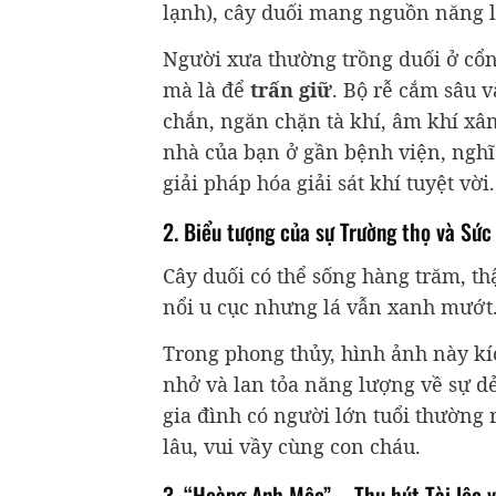
lạnh), cây duối mang nguồn năng
Người xưa thường trồng duối ở cổn
mà là để
trấn giữ
. Bộ rễ cắm sâu 
chắn, ngăn chặn tà khí, âm khí xâ
nhà của bạn ở gần bệnh viện, nghĩ
giải pháp hóa giải sát khí tuyệt vời.
2. Biểu tượng của sự Trường thọ và Sức
Cây duối có thể sống hàng trăm, t
nổi u cục nhưng lá vẫn xanh mướt
Trong phong thủy, hình ảnh này kí
nhở và lan tỏa năng lượng về sự d
gia đình có người lớn tuổi thường
lâu, vui vầy cùng con cháu.
3. “Hoàng Anh Mộc” – Thu hút Tài lộc 