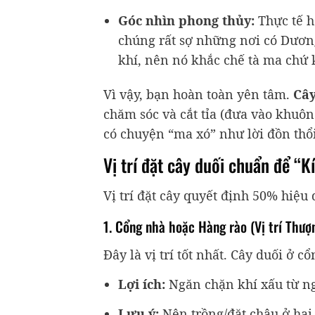
Góc nhìn phong thủy:
Thực tế h
chúng rất sợ những nơi có Dươn
khí, nên nó khắc chế tà ma chứ 
Vì vậy, bạn hoàn toàn yên tâm.
Cây
chăm sóc và cắt tỉa (đưa vào khuô
có chuyện “ma xó” như lời đồn thổi
Vị trí đặt cây duối chuẩn để “K
Vị trí đặt cây quyết định 50% hiệu 
1. Cổng nhà hoặc Hàng rào (Vị trí Thượ
Đây là vị trí tốt nhất. Cây duối ở c
Lợi ích:
Ngăn chặn khí xấu từ ng
Lưu ý:
Nên trồng/đặt chậu ở hai 