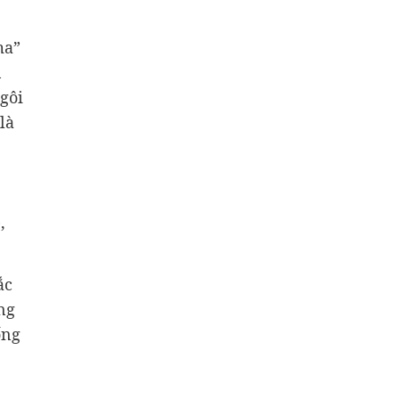
ma”
n
gôi
là
,
ắc
ng
ống