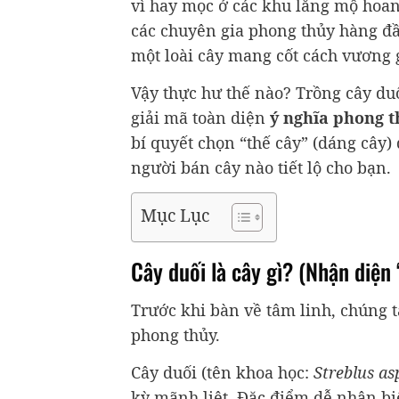
vì hay mọc ở các khu lăng mộ hoang
các chuyên gia phong thủy hàng đầu
một loài cây mang cốt cách vương gi
Vậy thực hư thế nào? Trồng cây duố
giải mã toàn diện
ý nghĩa phong t
bí quyết chọn “thế cây” (dáng cây)
người bán cây nào tiết lộ cho bạn.
Mục Lục
Cây duối là cây gì? (Nhận diệ
Trước khi bàn về tâm linh, chúng ta
phong thủy.
Cây duối (tên khoa học:
Streblus as
kỳ mãnh liệt. Đặc điểm dễ nhận biế