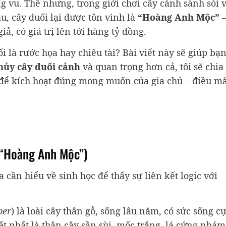
 vu. Thế nhưng, trong giới chơi cây cảnh sành sỏi 
, cây duối lại được tôn vinh là
“Hoàng Anh Mộc”
ả, có giá trị lên tới hàng tỷ đồng.
i là rước họa hay chiêu tài? Bài viết này sẽ giúp bạ
hủy cây duối cảnh
và quan trọng hơn cả, tôi sẽ chia
 để kích hoạt đúng mong muốn của gia chủ – điều mà
n “Hoàng Anh Mộc”)
 cần hiểu về sinh học để thấy sự liên kết logic với
per
) là loài cây thân gỗ, sống lâu năm, có sức sống c
t nhất là thân cây sần sùi, mốc trắng, lá cứng nhám