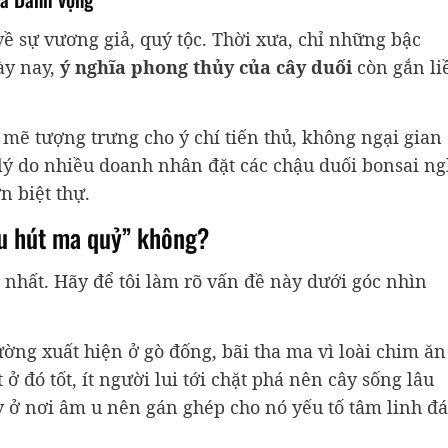
 sự vương giả, quý tộc. Thời xưa, chỉ những bậc
ày nay,
ý nghĩa phong thủy của cây duối
còn gắn li
mẽ tượng trưng cho ý chí tiến thủ, không ngại gian
 lý do nhiều doanh nhân đặt các chậu duối bonsai n
n biệt thự.
hu hút ma quỷ” không?
 nhất. Hãy để tôi làm rõ vấn đề này dưới góc nhìn
ng xuất hiện ở gò đống, bãi tha ma vì loài chim ăn
 ở đó tốt, ít người lui tới chặt phá nên cây sống lâu
y ở nơi âm u nên gán ghép cho nó yếu tố tâm linh đ