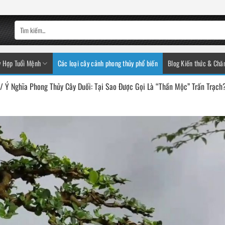
 Hợp Tuổi Mệnh
Các loại cây cảnh phong thủy phổ biến
Blog Kiến thức & Chă
/
Ý Nghĩa Phong Thủy Cây Duối: Tại Sao Được Gọi Là “Thần Mộc” Trấn Trạch